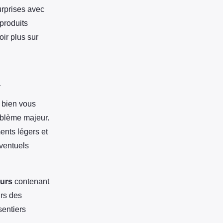
urprises avec
produits
oir plus sur
n
e bien vous
roblème majeur.
ents légers et
éventuels
ours
contenant
rs des
sentiers