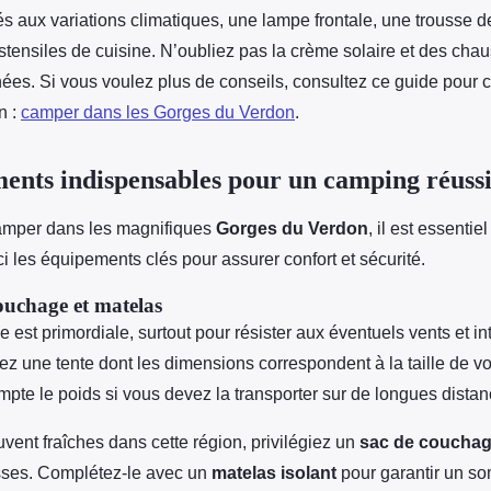
s aux variations climatiques, une lampe frontale, une trousse d
stensiles de cuisine. N’oubliez pas la crème solaire et des cha
ées. Si vous voulez plus de conseils, consultez ce guide pour 
n :
camper dans les Gorges du Verdon
.
ents indispensables pour un camping réuss
camper dans les magnifiques
Gorges du Verdon
, il est essentie
ci les équipements clés pour assurer confort et sécurité.
couchage et matelas
 est primordiale, surtout pour résister aux éventuels vents et i
z une tente dont les dimensions correspondent à la taille de vo
pte le poids si vous devez la transporter sur de longues distan
uvent fraîches dans cette région, privilégiez un
sac de coucha
sses. Complétez-le avec un
matelas isolant
pour garantir un so