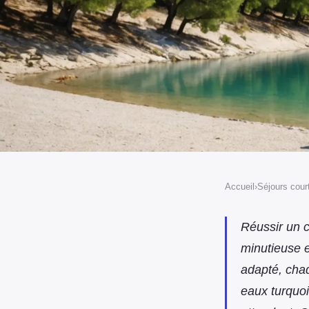
Accueil
›
Séjours cour
SÉJOURS COURTS
Les meilleures astuce
Réussir un 
minutieuse e
camping dans les gor
adapté, cha
eaux turquoi