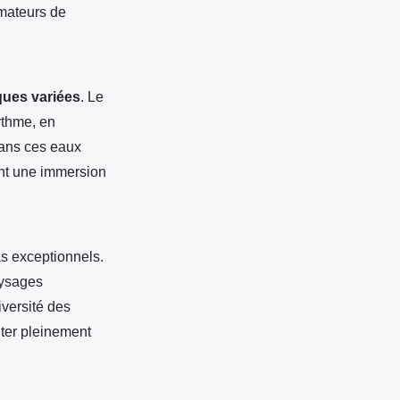
amateurs de
iques variées
. Le
ythme, en
dans ces eaux
tent une immersion
s exceptionnels.
aysages
iversité des
ter pleinement