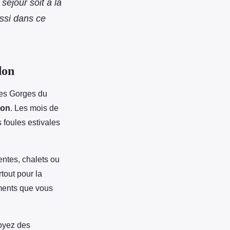
séjour soit à la
ussi dans ce
don
les Gorges du
son
. Les mois de
s foules estivales
ntes, chalets ou
rtout pour la
ements que vous
voyez des