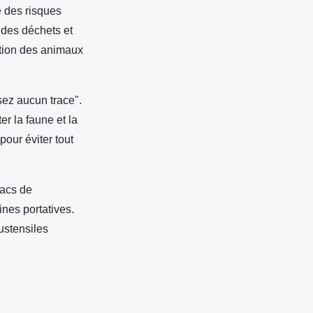
e des risques
 des déchets et
ction des animaux
ssez aucun trace".
r la faune et la
our éviter tout
sacs de
nes portatives.
ustensiles