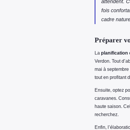
Tiphaine
•
24 juillet 2025
•
5 min de lecture
attendent. Ce
fois confort
cadre nature
Préparer vo
La
planification
Verdon. Tout
d’ab
mai à septembre of
tout en profitant 
Ensuite, optez p
caravanes. Consul
haute saison. Ce
recherchez.
Enfin, l’élaborat