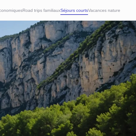
conomiques
Road trips familiaux
Séjours courts
Vacances nature