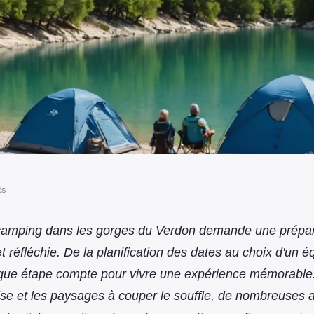
ts
s pour réussir votre
camping dans les gorges du Verdon demande une prépar
t réfléchie. De la planification des dates au choix d'un 
ges du verdon
que étape compte pour vivre une expérience mémorable.
se et les paysages à couper le souffle, de nombreuses a