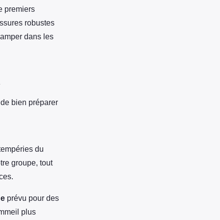
e premiers
ussures robustes
camper dans les
i
l de bien préparer
ntempéries du
tre groupe, tout
ces.
ge
prévu pour des
mmeil plus