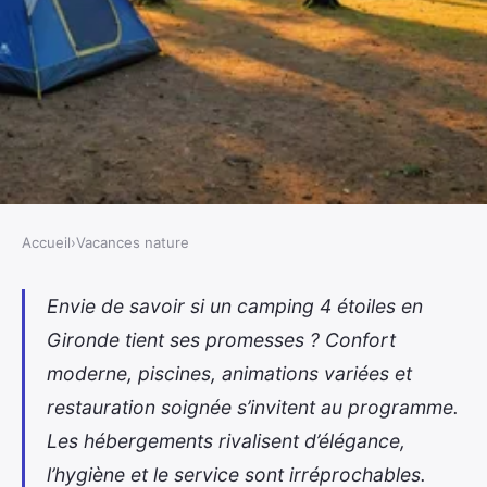
Accueil
›
Vacances nature
VACANCES NATURE
Qu'attendre d'un hébergement 4
Envie de savoir si un camping 4 étoiles en
Gironde tient ses promesses ? Confort
étoiles en camping en gironde ?
moderne, piscines, animations variées et
Tiphaine
•
25 juillet 2025
•
7 min de lecture
restauration soignée s’invitent au programme.
Les hébergements rivalisent d’élégance,
l’hygiène et le service sont irréprochables.